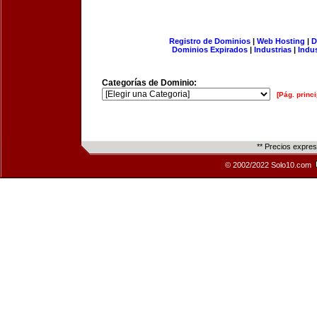
Registro de Dominios
|
Web Hosting
|
D
Dominios Expirados
|
Industrias
|
Indu
Categorías de Dominio:
[Pág. princi
** Precios expre
© 2002/2022 Solo10.com