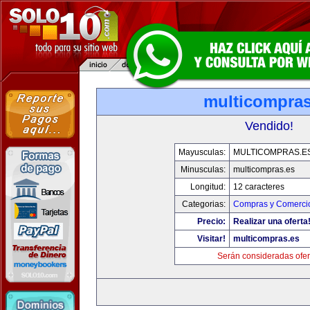
multicompras
Vendido!
Mayusculas:
MULTICOMPRAS.E
Minusculas:
multicompras.es
Longitud:
12 caracteres
Categorias:
Compras y Comercio
Precio:
Realizar una oferta
Visitar!
multicompras.es
Serán consideradas ofer