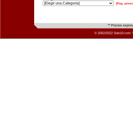
[Pág. princi
** Precios expre
© 2002/2022 Solo10.com