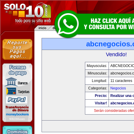
abcnegocios
Vendido!
Mayusculas:
ABCNEGOCI
Minusculas:
abcnegocios.
Longitud:
11 caracteres
Categorias:
Negocios
Precio:
Realizar una o
Visitar!
abcnegocios
Serán consideradas ofer