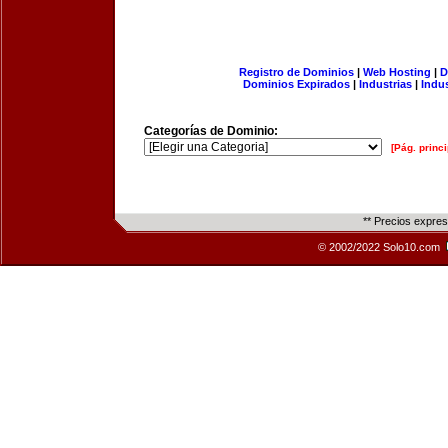
Registro de Dominios
|
Web Hosting
|
D
Dominios Expirados
|
Industrias
|
Indu
Categorías de Dominio:
[Pág. princi
** Precios expre
© 2002/2022 Solo10.com