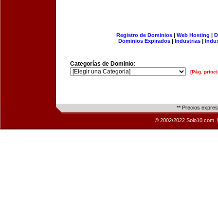
Registro de Dominios
|
Web Hosting
|
D
Dominios Expirados
|
Industrias
|
Indu
Categorías de Dominio:
[Pág. princi
** Precios expre
© 2002/2022 Solo10.com