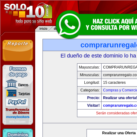
comprarunrega
El dueño de este dominio lo ha
Mayusculas:
COMPRARUNREGA
Minusculas:
comprarunregalo.c
Longitud:
15 caracteres
Categorias:
Compras y Comercio
Precio:
Realizar una oferta
Visitar!
comprarunregalo.
Serán consideradas ofer
Realizar una Oferta