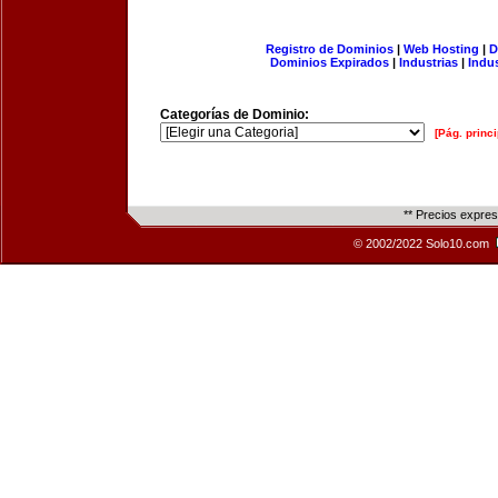
Registro de Dominios
|
Web Hosting
|
D
Dominios Expirados
|
Industrias
|
Indu
Categorías de Dominio:
[Pág. princi
** Precios expre
© 2002/2022 Solo10.com