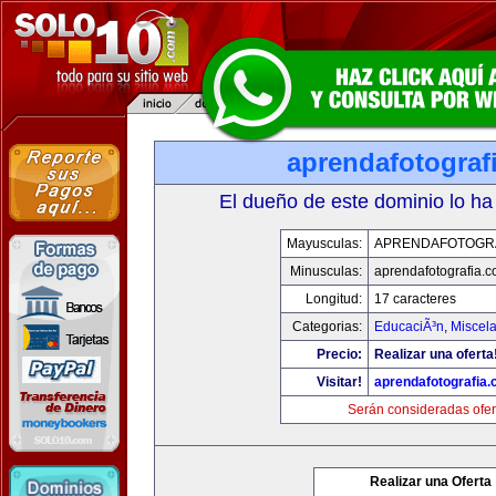
aprendafotograf
El dueño de este dominio lo ha
Mayusculas:
APRENDAFOTOGR
Minusculas:
aprendafotografia.
Longitud:
17 caracteres
Categorias:
EducaciÃ³n
,
Miscela
Precio:
Realizar una oferta
Visitar!
aprendafotografia
Serán consideradas ofer
Realizar una Oferta