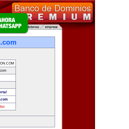
n.com
ION.COM
.com
erta!
.com
tas