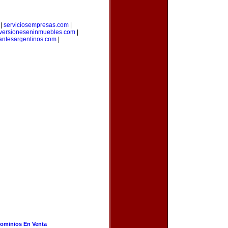
|
serviciosempresas.com
|
versioneseninmuebles.com
|
antesargentinos.com
|
ominios En Venta