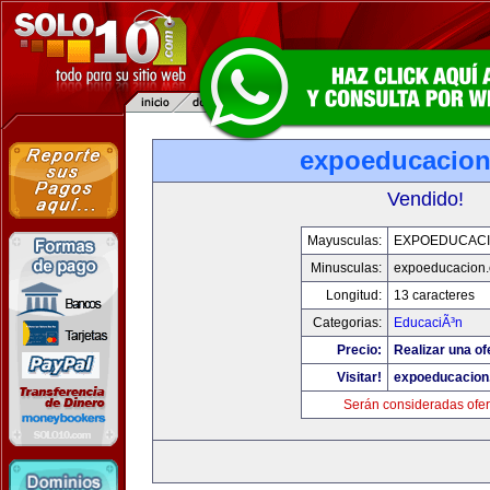
expoeducacio
Vendido!
Mayusculas:
EXPOEDUCAC
Minusculas:
expoeducacion
Longitud:
13 caracteres
Categorias:
EducaciÃ³n
Precio:
Realizar una of
Visitar!
expoeducacion
Serán consideradas ofer