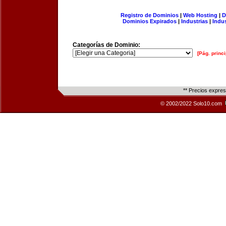
Registro de Dominios
|
Web Hosting
|
D
Dominios Expirados
|
Industrias
|
Indu
Categorías de Dominio:
[Pág. princi
** Precios expre
© 2002/2022 Solo10.com