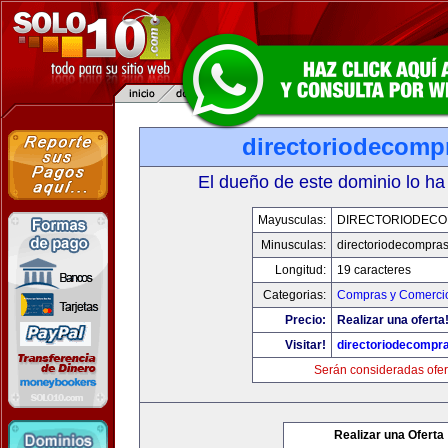
directoriodecomp
El dueño de este dominio lo ha
Mayusculas:
DIRECTORIODEC
Minusculas:
directoriodecompra
Longitud:
19 caracteres
Categorias:
Compras y Comercio
Precio:
Realizar una oferta
Visitar!
directoriodecompr
Serán consideradas ofer
Realizar una Oferta