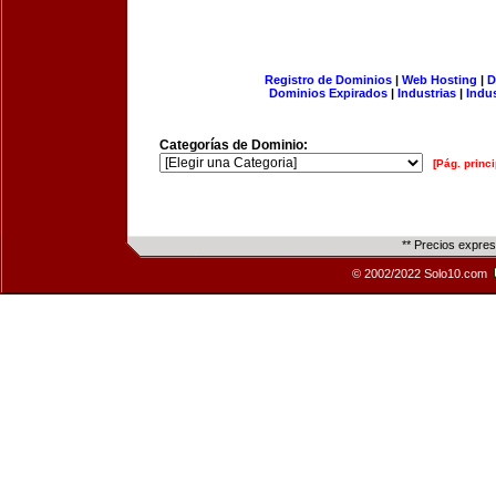
Registro de Dominios
|
Web Hosting
|
D
Dominios Expirados
|
Industrias
|
Indu
Categorías de Dominio:
[Pág. princi
** Precios expre
© 2002/2022 Solo10.com