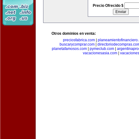
Precio Ofrecido $
Otros dominios en venta:
preciosfabrica.com
|
planeamientofinanciero
buscarycomprar.com
|
directoriodecompras.co
planetafamosos.com
|
pymeclub.com
|
argentinapro
vacacionesasia.com
|
vacaciones