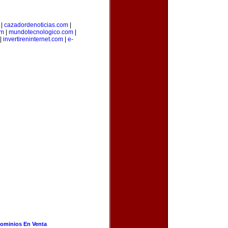
|
cazadordenoticias.com
|
om
|
mundotecnologico.com
|
|
invertireninternet.com
|
e-
ominios En Venta