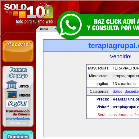
terapiagrupal
Vendido!
Mayusculas:
TERAPIAGRUP
Minusculas:
terapiagrupal.
Longitud:
13 caracteres
Categorias:
Salud
,
Socieda
Precio:
Realizar una of
Visitar!
terapiagrupal
Serán consideradas ofer