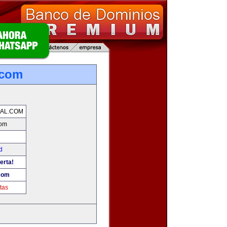
.com
AL.COM
com
d
erta!
.com
tas