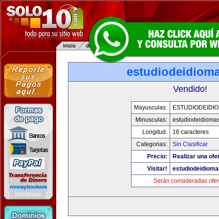
estudiodeidiom
Vendido!
Mayusculas:
ESTUDIODEIDI
Minusculas:
estudiodeidioma
Longitud:
16 caracteres
Categorias:
Sin Clasificar
Precio:
Realizar una ofe
Visitar!
estudiodeidiom
Serán consideradas ofer