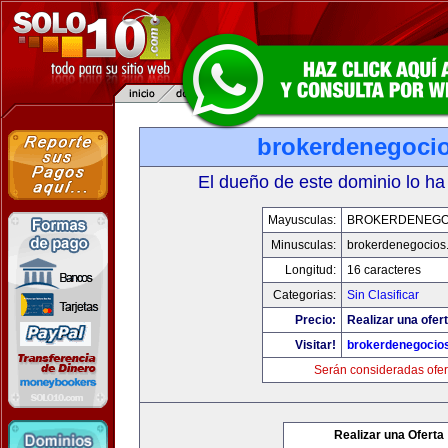
brokerdenegoci
El dueño de este dominio lo ha
Mayusculas:
BROKERDENEGO
Minusculas:
brokerdenegocios
Longitud:
16 caracteres
Categorias:
Sin Clasificar
Precio:
Realizar una ofert
Visitar!
brokerdenegocio
Serán consideradas ofer
Realizar una Oferta