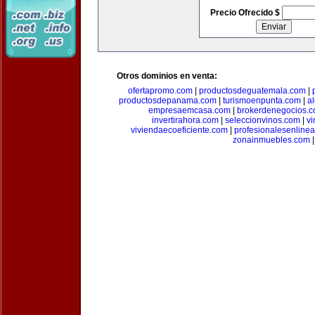
Precio Ofrecido $
Otros dominios en venta:
ofertapromo.com
|
productosdeguatemala.com
|
productosdepanama.com
|
turismoenpunta.com
|
a
empresaemcasa.com
|
brokerdenegocios.
invertirahora.com
|
seleccionvinos.com
|
vi
viviendaecoeficiente.com
|
profesionalesenline
zonainmuebles.com
|