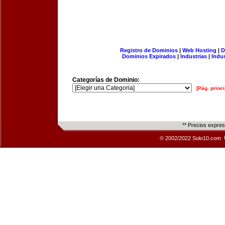
Registro de Dominios
|
Web Hosting
|
D
Dominios Expirados
|
Industrias
|
Indu
Categorías de Dominio:
[Pág. princi
** Precios expre
© 2002/2022 Solo10.com