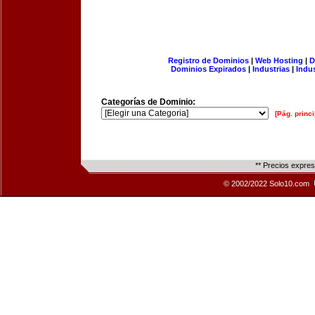
Registro de Dominios
|
Web Hosting
|
D
Dominios Expirados
|
Industrias
|
Indu
Categorías de Dominio:
[Pág. princi
** Precios expre
© 2002/2022 Solo10.com