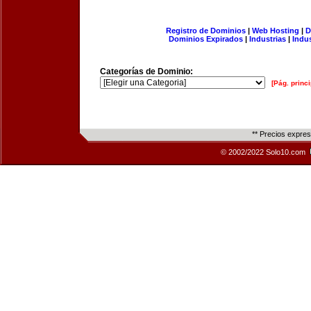
Registro de Dominios
|
Web Hosting
|
D
Dominios Expirados
|
Industrias
|
Indu
Categorías de Dominio:
[Pág. princi
** Precios expre
© 2002/2022 Solo10.com