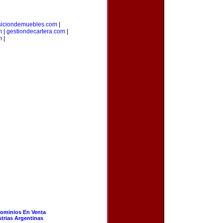
siciondemuebles.com
|
m
|
gestiondecartera.com
|
m
|
ominios En Venta
strias Argentinas