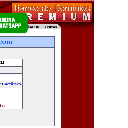
.com
OM
 ElectrÃ³nico
!
tas